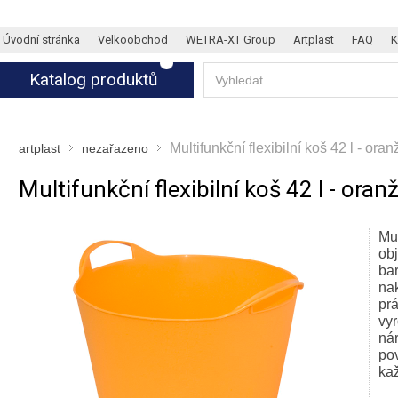
Úvodní stránka
Velkoobchod
WETRA-XT Group
Artplast
FAQ
K
Katalog produktů
Multifunkční flexibilní koš 42 l - ora
artplast
nezařazeno
Multifunkční flexibilní koš 42 l - oran
Mul
ob
ba
na
prá
vyr
ná
pov
ka