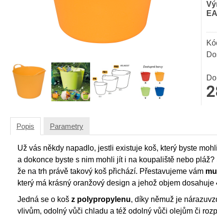
Vý
EA
Kó
Do
Do
2
Popis
Parametry
Už vás někdy napadlo, jestli existuje koš, který byste mohl
a dokonce byste s nim mohli jít i na koupaliště nebo plá
že na trh právě takový koš přichází. Přestavujeme vám
mul
který má krásný oranžový design a jehož objem dosahuje
Jedná se o koš
z polypropylenu
, díky němuž je nárazuvz
vlivům, odolný vůči chladu a též odolný vůči olejům či ro