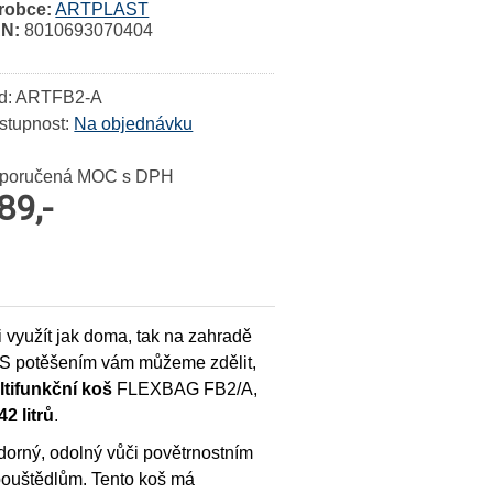
robce:
ARTPLAST
N:
8010693070404
d: ARTFB2-A
stupnost:
Na objednávku
poručená MOC s DPH
89,-
i využít jak doma, tak na zahradě
ž? S potěšením vám můžeme zdělit,
tifunkční koš
FLEXBAG FB2/A,
42 litrů
.
dorný, odolný vůči povětrnostním
zpouštědlům. Tento koš má