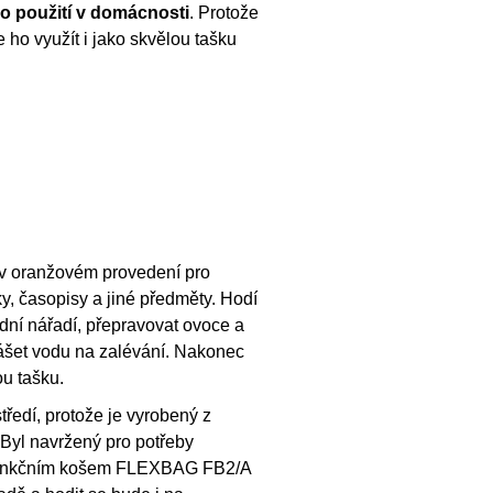
o použití v domácnosti
. Protože
 ho využít i jako skvělou tašku
š v oranžovém provedení pro
ky, časopisy a jiné předměty. Hodí
dní nářadí, přepravovat ovoce a
ášet vodu na zalévání. Nakonec
ou tašku.
tředí, protože je vyrobený z
 Byl navržený pro potřeby
tifunkčním košem FLEXBAG FB2/A