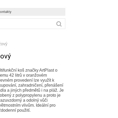
ontakty
nžový
žový
tifunkční koš značky ArtPlast o
jemu 42 litrů v oranžovém
revném provedení lze využít k
kupování, zahradničení, přenášení
dla a jiných předmětů i na pláž. Je
obený z polypropylenu a proto je
razuvzdorný a odolný vůči
ětrnostním vlivům. Ideální pro
ždodenní použití.