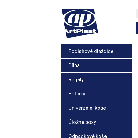
Podlahové dlaždice
Dílna
Regály
Botníky
Univerzální koše
Úložné boxy
Odpadkové koše