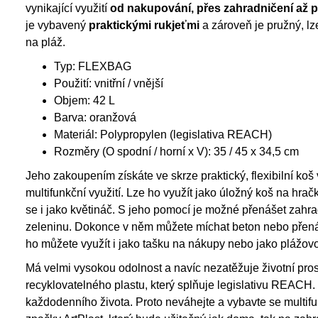
vynikající využití
od nakupování, přes zahradničení až p
je vybavený
praktickými rukjeťmi
a zároveň je pružný, lze
na pláž.
Typ: FLEXBAG
Použití: vnitřní / vnější
Objem: 42 L
Barva: oranžová
Materiál: Polypropylen (legislativa REACH)
Rozměry (O spodní / horní x V): 35 / 45 x 34,5 cm
Jeho zakoupením získáte ve skrze praktický, flexibilní ko
multifunkční využití. Lze ho využít jako úložný koš na hrač
se i jako květináč. S jeho pomocí je možné přenášet zahra
zeleninu. Dokonce v něm můžete míchat beton nebo přen
ho můžete využít i jako tašku na nákupy nebo jako plážov
Má velmi vysokou odolnost a navíc nezatěžuje životní pros
recyklovatelného plastu, který splňuje legislativu REACH.
každodenního života. Proto neváhejte a vybavte se mul