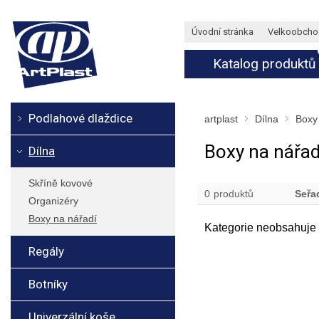
Úvodní stránka
Velkoobcho
Katalog produktů
Podlahové dlaždice
artplast
Dílna
Boxy
Boxy na nářad
Dílna
Skříně kovové
0
produktů
Seřa
Organizéry
Boxy na nářadí
Kategorie neobsahuje 
Regály
Botníky
Univerzální koše