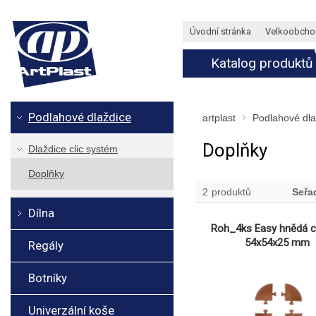
Úvodní stránka
Velkoobcho
Katalog produktů
Podlahové dlaždice
artplast
Podlahové dla
Doplňky
Dlaždice clic systém
Doplňky
2
produktů
Seřa
Dílna
Roh_4ks Easy hnědá c
54x54x25 mm
Regály
Botníky
Univerzální koše