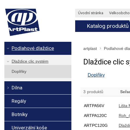
Úvodní stránka
Velkoobcho
Katalog produktů
Podlahové dlaždice
artplast
Podlahové dla
Dlaždice clic 
Dlaždice clic systém
Doplňky
Doplňky
Dílna
3
produktů
Seřa
Regály
ARTPA56V
Lišta
Botníky
ARTPA120C
Roh_4
ARTPC120G
Dlažd
Univerzální koše