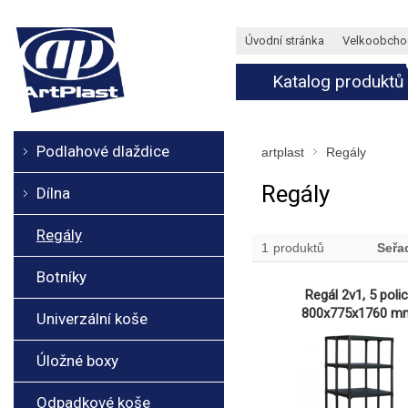
Úvodní stránka
Velkoobcho
Katalog produktů
Podlahové dlaždice
artplast
Regály
Regály
Dílna
Regály
1
produktů
Seřa
Botníky
Regál 2v1, 5 polic
800x775x1760 m
Univerzální koše
Úložné boxy
Odpadkové koše